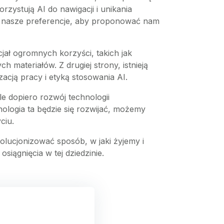
zystują AI do nawigacji i unikania
ują nasze preferencje, aby proponować nam
ncjał ogromnych korzyści, takich jak
ateriałów. Z drugiej strony, istnieją
cją pracy i etyką stosowania AI.
ale dopiero rozwój technologii
nologia ta będzie się rozwijać, możemy
ciu.
olucjonizować sposób, w jaki żyjemy i
siągnięcia w tej dziedzinie.