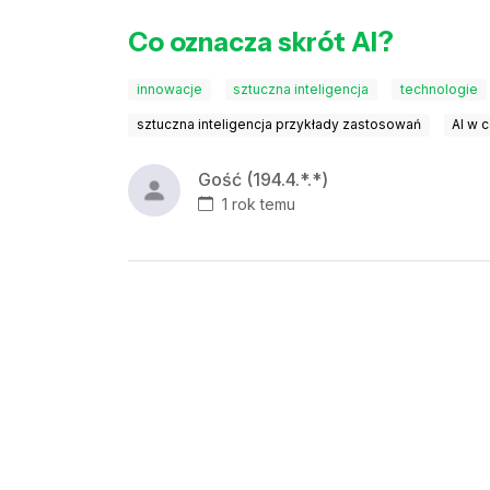
Co oznacza skrót AI?
innowacje
sztuczna inteligencja
technologie
sztuczna inteligencja przykłady zastosowań
AI w 
Gość (194.4.*.*)
1 rok temu