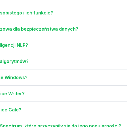
obistego i ich funkcje?
luczowa dla bezpieczeństwa danych?
ligencji NLP?
 algorytmów?
mie Windows?
ice Writer?
fice Calc?
pectrum, które przyczyniły się do jego popularności?