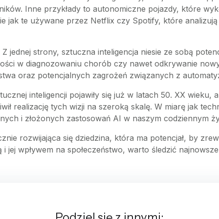
ików. Inne przykłady to autonomiczne pojazdy, które wykor
ie jak te używane przez Netflix czy Spotify, które analiz
 Z jednej strony, sztuczna inteligencja niesie ze sobą pote
ści w diagnozowaniu chorób czy nawet odkrywanie nowych m
twa oraz potencjalnych zagrożeń związanych z automatyza
cznej inteligencji pojawiły się już w latach 50. XX wieku, 
ł realizację tych wizji na szeroką skalę. W miarę jak tech
anych i złożonych zastosowań AI w naszym codziennym ży
nie rozwijająca się dziedzina, która ma potencjał, by zrew
ią i jej wpływem na społeczeństwo, warto śledzić najnowsze o
Podziel się z innymi: