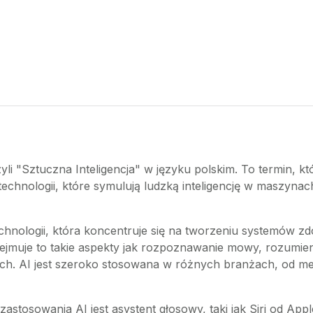
 czyli "Sztuczna Inteligencja" w języku polskim. To termin,
a technologii, które symulują ludzką inteligencję w maszyn
 technologii, która koncentruje się na tworzeniu systemów
 Obejmuje to takie aspekty jak rozpoznawanie mowy, rozumi
nych. AI jest szeroko stosowana w różnych branżach, od m
stosowania AI jest asystent głosowy, taki jak Siri od App