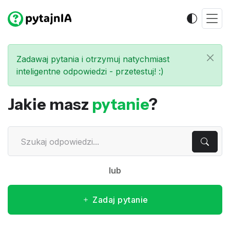
Zadawaj pytania i otrzymuj natychmiast
inteligentne odpowiedzi - przetestuj! :)
Jakie masz
pytanie
?
lub
Zadaj pytanie