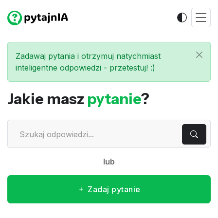
Zadawaj pytania i otrzymuj natychmiast
inteligentne odpowiedzi - przetestuj! :)
Jakie masz
pytanie
?
lub
Zadaj pytanie