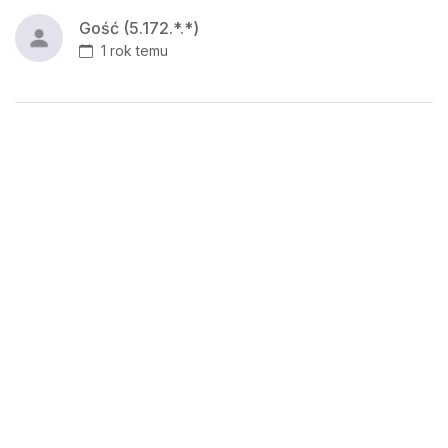
Gość (5.172.*.*)
1 rok temu