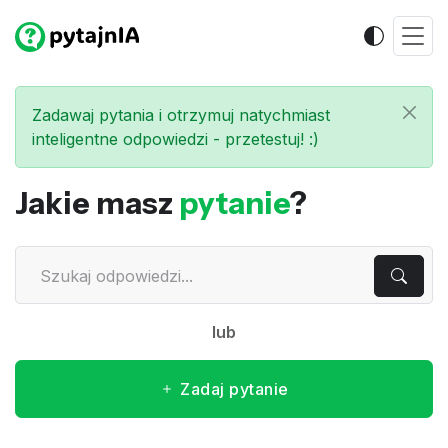
Zadawaj pytania i otrzymuj natychmiast
inteligentne odpowiedzi - przetestuj! :)
Jakie masz
pytanie
?
lub
Zadaj pytanie