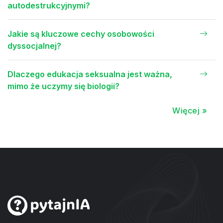
autodestrukcyjnymi?
Jakie są kluczowe cechy osobowości
dyssocjalnej?
Dlaczego edukacja seksualna jest ważna,
mimo że uczymy się biologii?
Więcej »