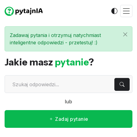
Zadawaj pytania i otrzymuj natychmiast
inteligentne odpowiedzi - przetestuj! :)
Jakie masz
pytanie
?
lub
Zadaj pytanie