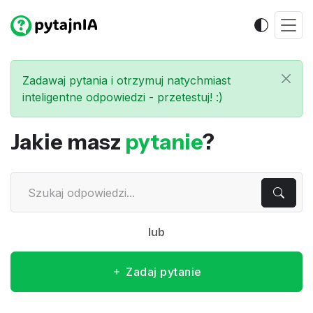
Zadawaj pytania i otrzymuj natychmiast
inteligentne odpowiedzi - przetestuj! :)
Jakie masz
pytanie
?
lub
Zadaj pytanie