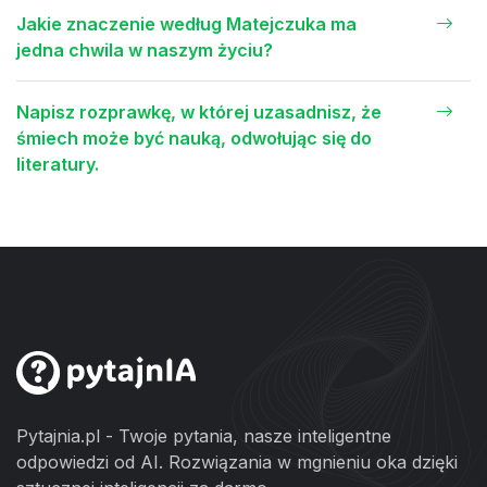
Jakie znaczenie według Matejczuka ma
jedna chwila w naszym życiu?
Napisz rozprawkę, w której uzasadnisz, że
śmiech może być nauką, odwołując się do
literatury.
Pytajnia.pl - Twoje pytania, nasze inteligentne
odpowiedzi od AI. Rozwiązania w mgnieniu oka dzięki