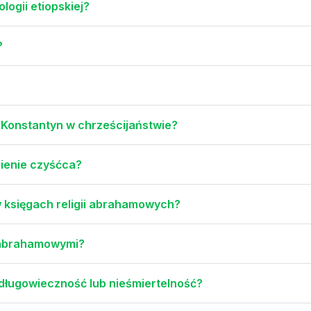
logii etiopskiej?
?
u Konstantyn w chrześcijaństwie?
tnienie czyśćca?
 księgach religii abrahamowych?
i abrahamowymi?
 długowieczność lub nieśmiertelność?