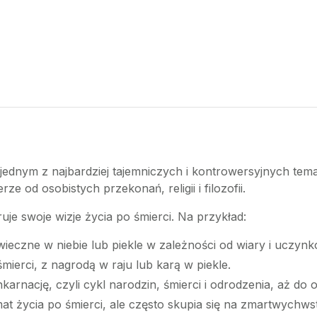
 jednym z najbardziej tajemniczych i kontrowersyjnych tem
e od osobistych przekonań, religii i filozofii.
feruje swoje wizje życia po śmierci. Na przykład:
wieczne w niebie lub piekle w zależności od wiary i uczynk
mierci, z nagrodą w raju lub karą w piekle.
nkarnację, czyli cykl narodzin, śmierci i odrodzenia, aż do 
at życia po śmierci, ale często skupia się na zmartwychwst