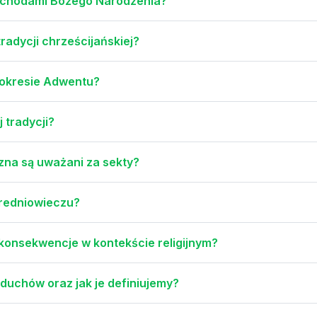
 obchodami Bożego Narodzenia?
radycji chrześcijańskiej?
w okresie Adwentu?
j tradycji?
zna są uważani za sekty?
średniowieczu?
j konsekwencje w kontekście religijnym?
 duchów oraz jak je definiujemy?