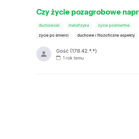
Czy życie pozagrobowe napr
duchowość
metafizyka
życie pośmiertne
życie po śmierci
duchowe i filozoficzne aspekty
Gość (178.42.*.*)
1 rok temu