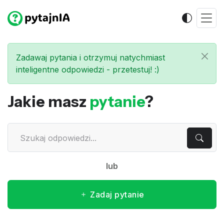
Zadawaj pytania i otrzymuj natychmiast
inteligentne odpowiedzi - przetestuj! :)
Jakie masz
pytanie
?
lub
Zadaj pytanie