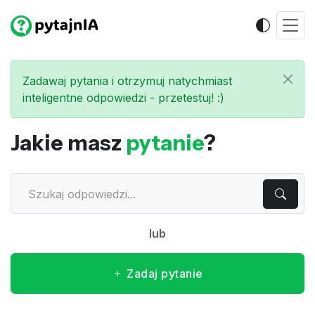
Zadawaj pytania i otrzymuj natychmiast
inteligentne odpowiedzi - przetestuj! :)
Jakie masz
pytanie
?
lub
Zadaj pytanie