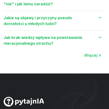
"nie" i jak temu zaradzić?
Jakie są objawy i przyczyny pseudo
dorosłości u młodych ludzi?
Jak brak wiedzy wpływa na powstawanie
nieracjonalnego strachu?
Więcej »