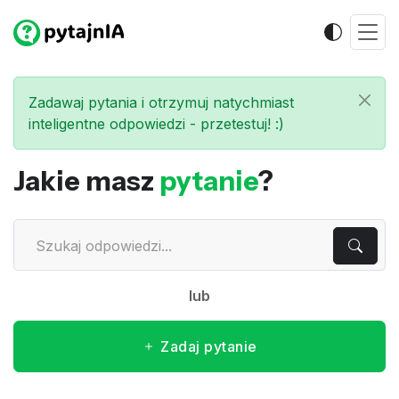
Zadawaj pytania i otrzymuj natychmiast
inteligentne odpowiedzi - przetestuj! :)
Jakie masz
pytanie
?
lub
Zadaj pytanie