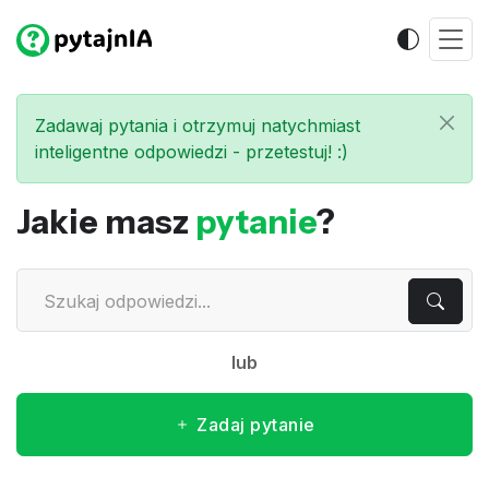
Zadawaj pytania i otrzymuj natychmiast
inteligentne odpowiedzi - przetestuj! :)
Jakie masz
pytanie
?
lub
Zadaj pytanie