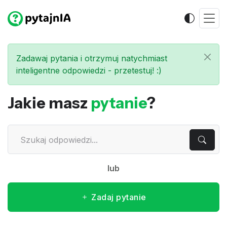
Zadawaj pytania i otrzymuj natychmiast
inteligentne odpowiedzi - przetestuj! :)
Jakie masz
pytanie
?
lub
Zadaj pytanie