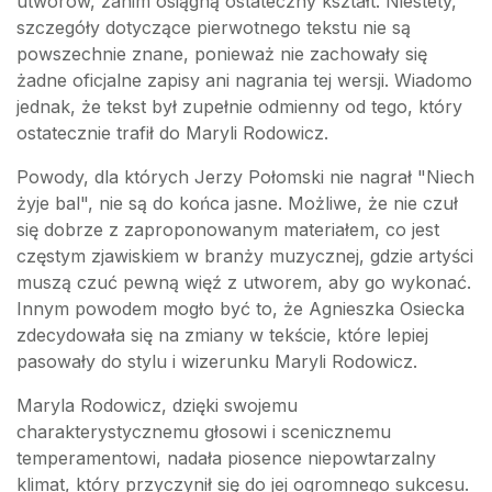
utworów, zanim osiągną ostateczny kształt. Niestety,
szczegóły dotyczące pierwotnego tekstu nie są
powszechnie znane, ponieważ nie zachowały się
żadne oficjalne zapisy ani nagrania tej wersji. Wiadomo
jednak, że tekst był zupełnie odmienny od tego, który
ostatecznie trafił do Maryli Rodowicz.
Powody, dla których Jerzy Połomski nie nagrał "Niech
żyje bal", nie są do końca jasne. Możliwe, że nie czuł
się dobrze z zaproponowanym materiałem, co jest
częstym zjawiskiem w branży muzycznej, gdzie artyści
muszą czuć pewną więź z utworem, aby go wykonać.
Innym powodem mogło być to, że Agnieszka Osiecka
zdecydowała się na zmiany w tekście, które lepiej
pasowały do stylu i wizerunku Maryli Rodowicz.
Maryla Rodowicz, dzięki swojemu
charakterystycznemu głosowi i scenicznemu
temperamentowi, nadała piosence niepowtarzalny
klimat, który przyczynił się do jej ogromnego sukcesu.