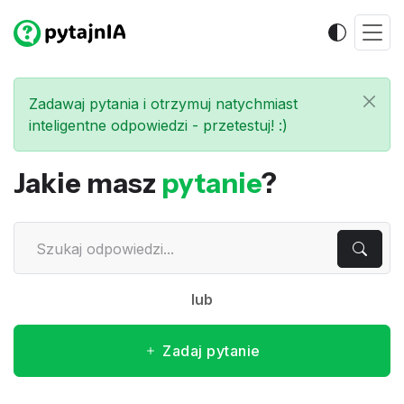
Zadawaj pytania i otrzymuj natychmiast
inteligentne odpowiedzi - przetestuj! :)
Jakie masz
pytanie
?
lub
Zadaj pytanie