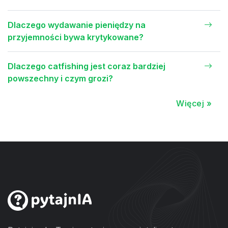
Dlaczego wydawanie pieniędzy na
przyjemności bywa krytykowane?
Dlaczego catfishing jest coraz bardziej
powszechny i czym grozi?
Więcej »