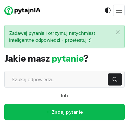
Zadawaj pytania i otrzymuj natychmiast
inteligentne odpowiedzi - przetestuj! :)
Jakie masz
pytanie
?
lub
Zadaj pytanie