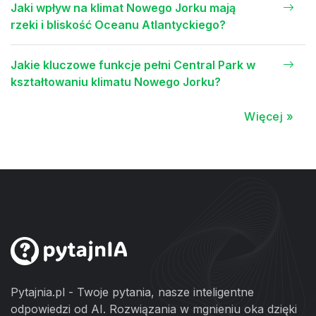
Jaki wpływ na klimat Nowego Jorku mają
rzeki i bliskość Oceanu Atlantyckiego?
Jakie kluczowe funkcje pełni Central Park w
kształtowaniu klimatu Nowego Jorku?
Więcej »
Pytajnia.pl - Twoje pytania, nasze inteligentne
odpowiedzi od AI. Rozwiązania w mgnieniu oka dzięki