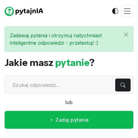
Zadawaj pytania i otrzymuj natychmiast
inteligentne odpowiedzi - przetestuj! :)
Jakie masz
pytanie
?
lub
Zadaj pytanie