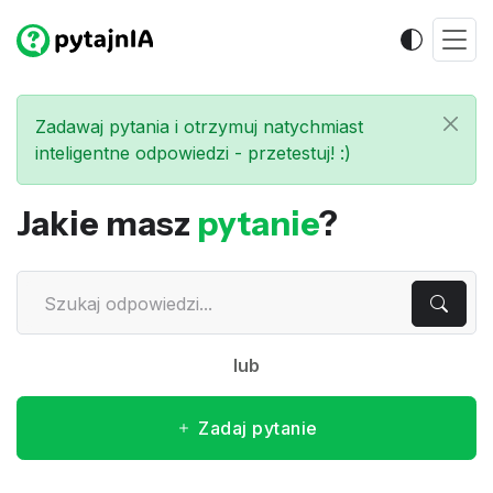
Zadawaj pytania i otrzymuj natychmiast
inteligentne odpowiedzi - przetestuj! :)
Jakie masz
pytanie
?
lub
Zadaj pytanie