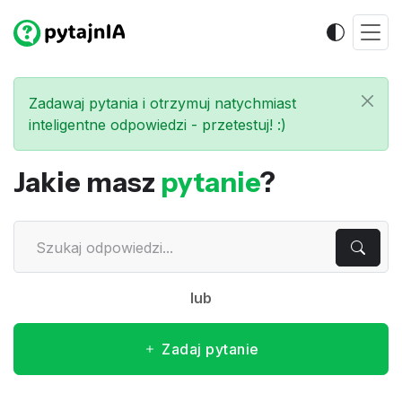
Zadawaj pytania i otrzymuj natychmiast
inteligentne odpowiedzi - przetestuj! :)
Jakie masz
pytanie
?
lub
Zadaj pytanie