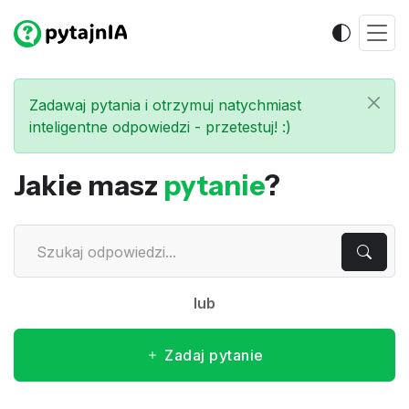
Zadawaj pytania i otrzymuj natychmiast
inteligentne odpowiedzi - przetestuj! :)
Jakie masz
pytanie
?
lub
Zadaj pytanie