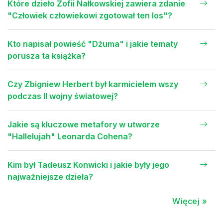
Które dzieło Zofii Nałkowskiej zawiera zdanie
"Człowiek człowiekowi zgotował ten los"?
Kto napisał powieść "Dżuma" i jakie tematy
porusza ta książka?
Czy Zbigniew Herbert był karmicielem wszy
podczas II wojny światowej?
Jakie są kluczowe metafory w utworze
"Hallelujah" Leonarda Cohena?
Kim był Tadeusz Konwicki i jakie były jego
najważniejsze dzieła?
Więcej »