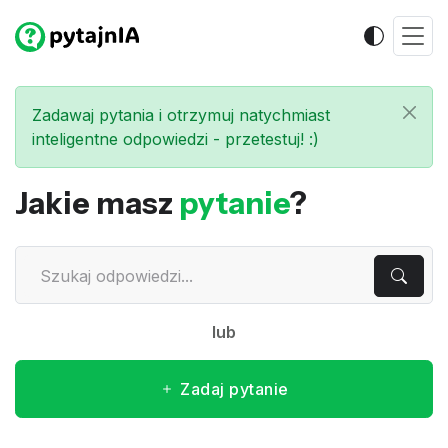
Zadawaj pytania i otrzymuj natychmiast
inteligentne odpowiedzi - przetestuj! :)
Jakie masz
pytanie
?
lub
Zadaj pytanie