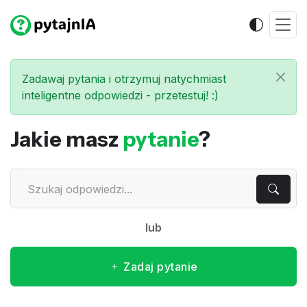
Zadawaj pytania i otrzymuj natychmiast
inteligentne odpowiedzi - przetestuj! :)
Jakie masz
pytanie
?
lub
Zadaj pytanie