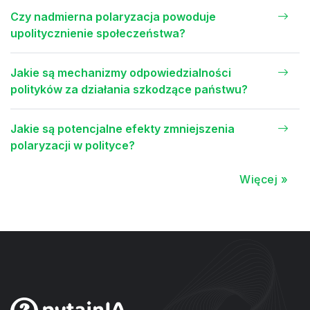
Czy nadmierna polaryzacja powoduje
upolitycznienie społeczeństwa?
Jakie są mechanizmy odpowiedzialności
polityków za działania szkodzące państwu?
Jakie są potencjalne efekty zmniejszenia
polaryzacji w polityce?
Więcej »