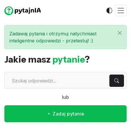
Zadawaj pytania i otrzymuj natychmiast
inteligentne odpowiedzi - przetestuj! :)
Jakie masz
pytanie
?
lub
Zadaj pytanie