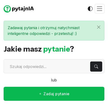
Zadawaj pytania i otrzymuj natychmiast
inteligentne odpowiedzi - przetestuj! :)
Jakie masz
pytanie
?
lub
Zadaj pytanie