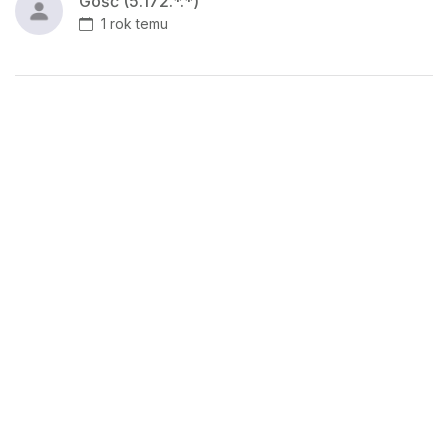
Gość (5.172.*.*)
1 rok temu