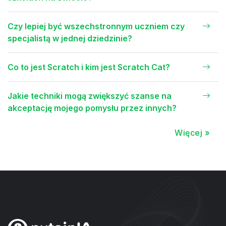
Czy lepiej być wszechstronnym uczniem czy
specjalistą w jednej dziedzinie?
Co to jest Scratch i kim jest Scratch Cat?
Jakie techniki mogą zwiększyć szanse na
akceptację mojego pomysłu przez innych?
Więcej »