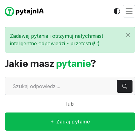
Zadawaj pytania i otrzymuj natychmiast
inteligentne odpowiedzi - przetestuj! :)
Jakie masz
pytanie
?
lub
Zadaj pytanie