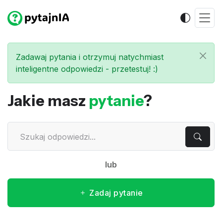
Zadawaj pytania i otrzymuj natychmiast
inteligentne odpowiedzi - przetestuj! :)
Jakie masz
pytanie
?
lub
Zadaj pytanie