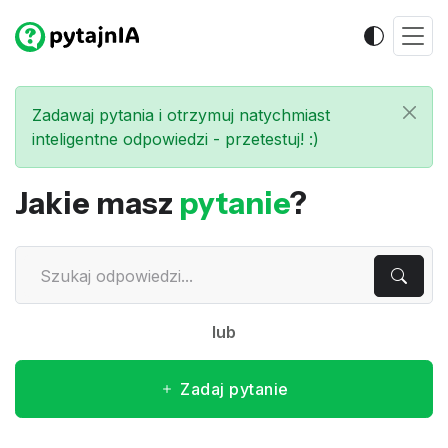
Zadawaj pytania i otrzymuj natychmiast
inteligentne odpowiedzi - przetestuj! :)
Jakie masz
pytanie
?
lub
Zadaj pytanie