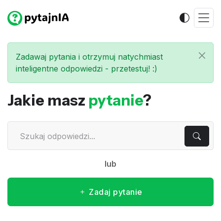
Zadawaj pytania i otrzymuj natychmiast
inteligentne odpowiedzi - przetestuj! :)
Jakie masz
pytanie
?
lub
Zadaj pytanie