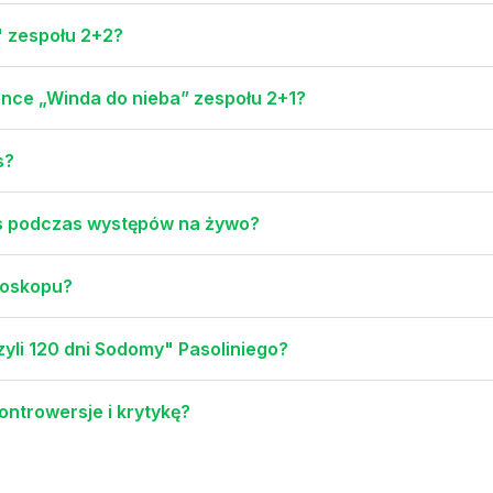
 zespołu 2+2?
ence „Winda do nieba” zespołu 2+1?
s?
rs podczas występów na żywo?
roskopu?
zyli 120 dni Sodomy" Pasoliniego?
ontrowersje i krytykę?