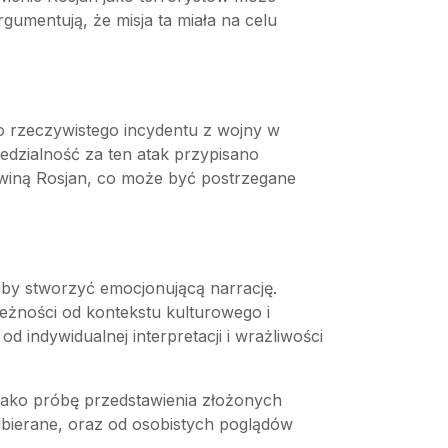
gumentują, że misja ta miała na celu
do rzeczywistego incydentu z wojny w
iedzialność za ten atak przypisano
a winą Rosjan, co może być postrzegane
 aby stworzyć emocjonującą narrację.
eżności od kontekstu kulturowego i
 indywidualnej interpretacji i wrażliwości
 jako próbę przedstawienia złożonych
dbierane, oraz od osobistych poglądów