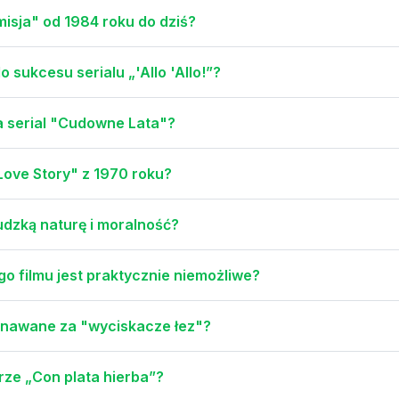
misja" od 1984 roku do dziś?
 sukcesu serialu „'Allo 'Allo!”?
a serial "Cudowne Lata"?
"Love Story" z 1970 roku?
udzką naturę i moralność?
go filmu jest praktycznie niemożliwe?
uznawane za "wyciskacze łez"?
ze „Con plata hierba”?