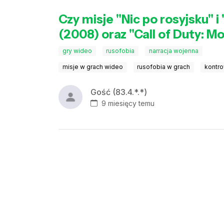
Czy misje "Nic po rosyjsku" 
(2008) oraz "Call of Duty: 
gry wideo
rusofobia
narracja wojenna
misje w grach wideo
rusofobia w grach
kontro
Gość (83.4.*.*)
9 miesięcy temu