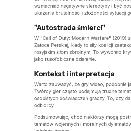
wzmacniać negatywne stereotypy i być postr
ukazanie brutalności i złożoności sytuacji
"Autostrada śmierci"
W "Call of Duty: Modern Warfare" (2019) zn
Zatoce Perskiej, kiedy to siły koalicji zaa
rosyjskim siłom zbrojnym. To wywołało kryt
jako rusofobiczne działanie.
Kontekst i interpretacja
Warto zauważyć, że gry wideo, podobnie jak
Twórcy gier często podejmują trudne temat
osobistych doświadczeń graczy. To, czy dan
odbiorcy.
Podsumowując, choć niektórzy mogą postrze
tematów wojennych i moralnych dylematów.