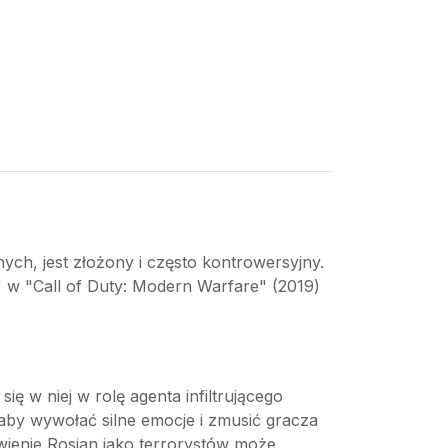
ch, jest złożony i często kontrowersyjny.
i" w "Call of Duty: Modern Warfare" (2019)
się w niej w rolę agenta infiltrującego
 aby wywołać silne emocje i zmusić gracza
awienie Rosjan jako terrorystów może