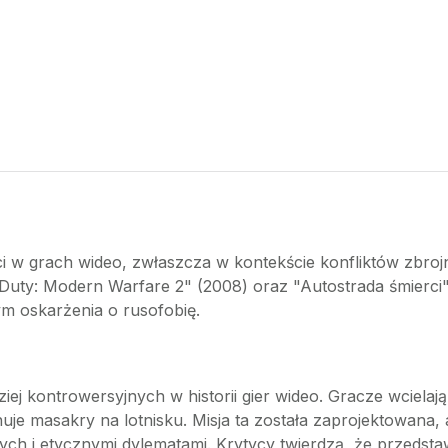
w grach wideo, zwłaszcza w kontekście konfliktów zbrojny
of Duty: Modern Warfare 2" (2008) oraz "Autostrada śmierc
tym oskarżenia o rusofobię.
ziej kontrowersyjnych w historii gier wideo. Gracze wcielają 
uje masakry na lotnisku. Misja ta została zaprojektowana,
nych i etycznymi dylematami. Krytycy twierdzą, że przedst