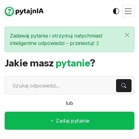
Zadawaj pytania i otrzymuj natychmiast
inteligentne odpowiedzi - przetestuj! :)
Jakie masz
pytanie
?
lub
Zadaj pytanie