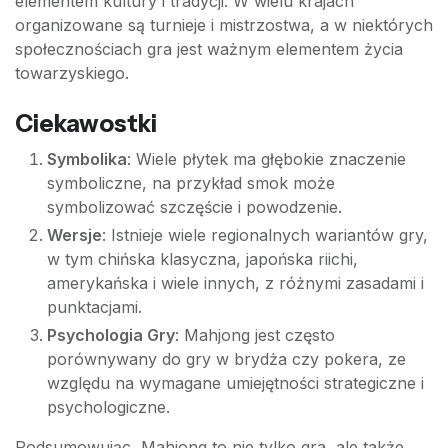
elementem kultury i tradycji. W wielu krajach
organizowane są turnieje i mistrzostwa, a w niektórych
społecznościach gra jest ważnym elementem życia
towarzyskiego.
Ciekawostki
Symbolika
: Wiele płytek ma głębokie znaczenie
symboliczne, na przykład smok może
symbolizować szczęście i powodzenie.
Wersje
: Istnieje wiele regionalnych wariantów gry,
w tym chińska klasyczna, japońska riichi,
amerykańska i wiele innych, z różnymi zasadami i
punktacjami.
Psychologia Gry
: Mahjong jest często
porównywany do gry w brydża czy pokera, ze
względu na wymagane umiejętności strategiczne i
psychologiczne.
Podsumowując, Mahjong to nie tylko gra, ale także