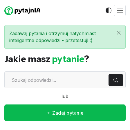
Zadawaj pytania i otrzymuj natychmiast
inteligentne odpowiedzi - przetestuj! :)
Jakie masz
pytanie
?
lub
Zadaj pytanie