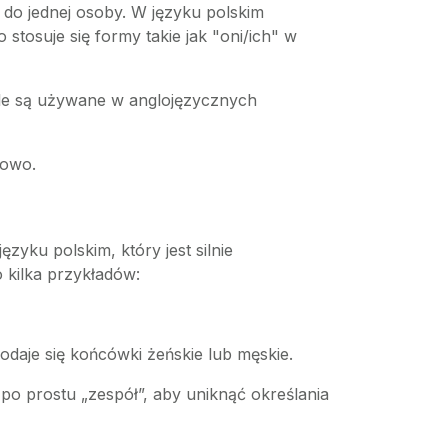
 do jednej osoby. W języku polskim
tosuje się formy takie jak "oni/ich" w
 ale są używane w anglojęzycznych
iowo.
zyku polskim, który jest silnie
kilka przykładów:
daje się końcówki żeńskie lub męskie.
b po prostu „zespół”, aby uniknąć określania