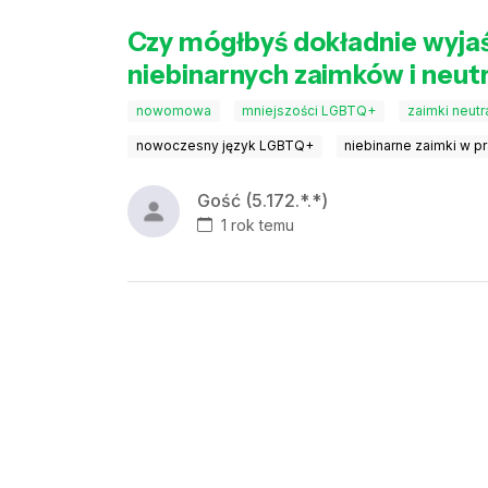
Czy mógłbyś dokładnie wyja
niebinarnych zaimków i neu
nowomowa
mniejszości LGBTQ+
zaimki neutr
nowoczesny język LGBTQ+
niebinarne zaimki w p
Gość (5.172.*.*)
1 rok temu