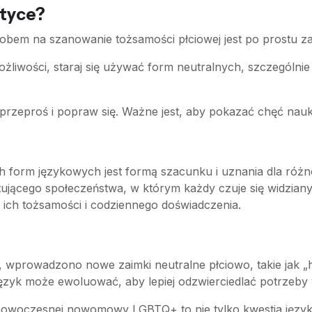
ktyce?
bem na szanowanie tożsamości płciowej jest po prostu zapy
żliwości, staraj się używać form neutralnych, szczególnie
, przeproś i popraw się. Ważne jest, aby pokazać chęć nauk
h form językowych jest formą szacunku i uznania dla róż
tującego społeczeństwa, w którym każdy czuje się widziany
ich tożsamości i codziennego doświadczenia.
i, wprowadzono nowe zaimki neutralne płciowo, takie jak „
język może ewoluować, aby lepiej odzwierciedlać potrzeb
nowoczesnej nowomowy LGBTQ+ to nie tylko kwestia język