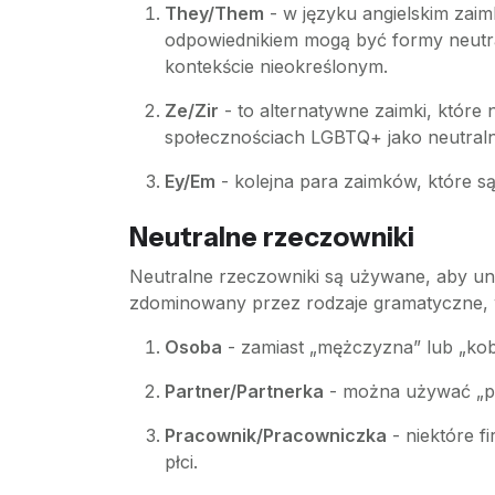
They/Them
- w języku angielskim zaim
odpowiednikiem mogą być formy neutraln
kontekście nieokreślonym.
Ze/Zir
- to alternatywne zaimki, które
społecznościach LGBTQ+ jako neutraln
Ey/Em
- kolejna para zaimków, które są
Neutralne rzeczowniki
Neutralne rzeczowniki są używane, aby unika
zdominowany przez rodzaje gramatyczne, 
Osoba
- zamiast „mężczyzna” lub „kobi
Partner/Partnerka
- można używać „par
Pracownik/Pracowniczka
- niektóre f
płci.