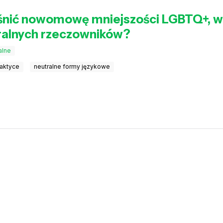
śnić nowomowę mniejszości LGBTQ+, w
tralnych rzeczowników?
alne
raktyce
neutralne formy językowe