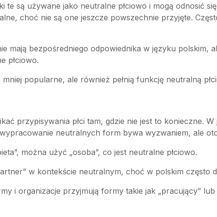
ki te są używane jako neutralne płciowo i mogą odnosić się
e, choć nie są one jeszcze powszechnie przyjęte. Często s
 nie mają bezpośredniego odpowiednika w języku polskim,
e płciowo.
 mniej popularne, ale również pełnią funkcję neutralną płc
ć przypisywania płci tam, gdzie nie jest to konieczne. W ję
wypracowanie neutralnych form bywa wyzwaniem, ale oto 
eta”, można użyć „osoba”, co jest neutralne płciowo.
tner” w kontekście neutralnym, choć w polskim często do
irmy i organizacje przyjmują formy takie jak „pracujący” lu