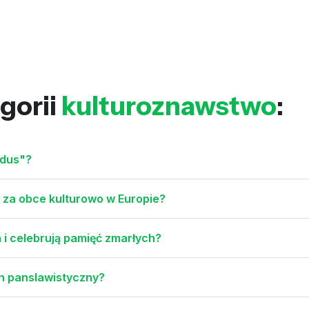
gorii
kulturoznawstwo
:
ndus"?
za obce kulturowo w Europie?
 i celebrują pamięć zmarłych?
ch panslawistyczny?