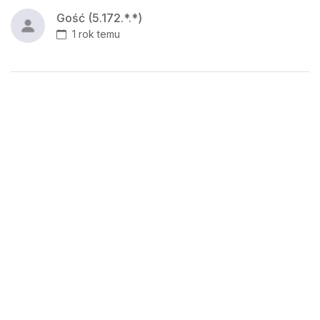
Gość (5.172.*.*)
1 rok temu