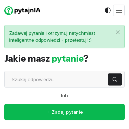
Zadawaj pytania i otrzymuj natychmiast
inteligentne odpowiedzi - przetestuj! :)
Jakie masz
pytanie
?
lub
Zadaj pytanie