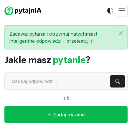
Zadawaj pytania i otrzymuj natychmiast
inteligentne odpowiedzi - przetestuj! :)
Jakie masz
pytanie
?
lub
Zadaj pytanie