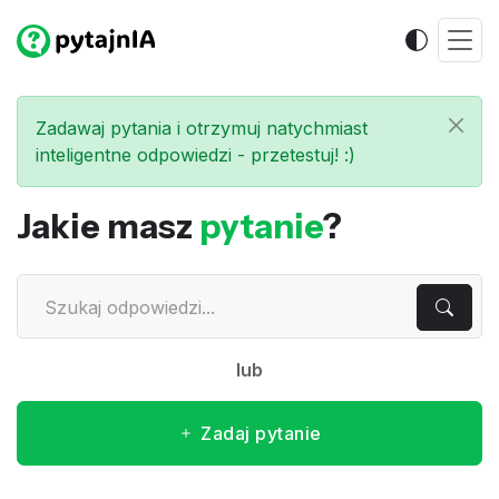
Zadawaj pytania i otrzymuj natychmiast
inteligentne odpowiedzi - przetestuj! :)
Jakie masz
pytanie
?
lub
Zadaj pytanie