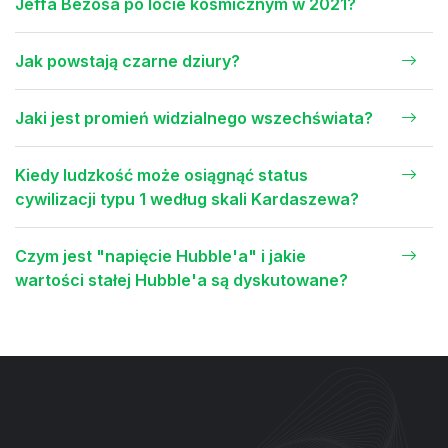
Jeffa Bezosa po locie kosmicznym w 2021?
Jak powstają czarne dziury?
Jaki jest promień widzialnego wszechświata?
Kiedy ludzkość może osiągnąć status
cywilizacji typu 1 według skali Kardaszewa?
Czym jest "napięcie Hubble'a" i jakie
wartości stałej Hubble'a są dyskutowane?