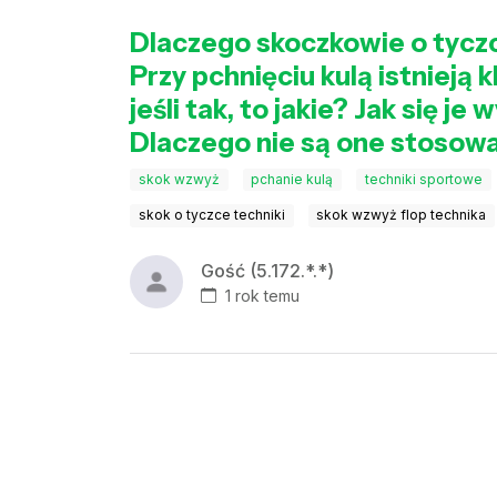
Dlaczego skoczkowie o tyczc
Przy pchnięciu kulą istnieją 
jeśli tak, to jakie? Jak się j
Dlaczego nie są one stoso
skok wzwyż
pchanie kulą
techniki sportowe
skok o tyczce techniki
skok wzwyż flop technika
Gość (5.172.*.*)
1 rok temu