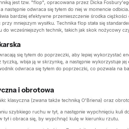
niką jest tzw. "flop", opracowana przez Dicka Fosbury'ego
a następnie odwraca się tyłem do niej w momencie odbicia
iwia bardziej efektywne przemieszczenie środka ciężkości 
przy mniejszym wysiłku. Technika flop stała się standar
do wcześniejszych technik, takich jak skok nożycowy cz
zkarska
acają się tyłem do poprzeczki, aby lepiej wykorzystać e
 tyczką, wbija ją w skrzynkę, a następnie wykorzystuje jej
odnik odwraca się tyłem do poprzeczki, co pozwala na bard
syczna i obrotowa
niki: klasyczna (zwana także techniką O'Briena) oraz obrot
iu szybkiego ruchu w tył, a następnie wypchnięciu kuli do
 tył i obraca się, by wypchnąć kulę w kierunku rzutu.