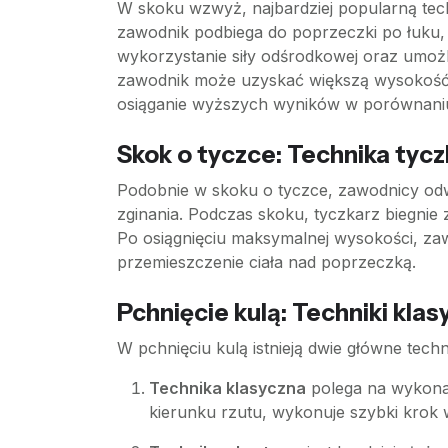
W skoku wzwyż, najbardziej popularną tech
zawodnik podbiega do poprzeczki po łuku, 
wykorzystanie siły odśrodkowej oraz umożl
zawodnik może uzyskać większą wysokość 
osiąganie wyższych wyników w porównaniu 
Skok o tyczce: Technika tyc
Podobnie w skoku o tyczce, zawodnicy odwr
zginania. Podczas skoku, tyczkarz biegnie z
Po osiągnięciu maksymalnej wysokości, zaw
przemieszczenie ciała nad poprzeczką.
Pchnięcie kulą: Techniki kla
W pchnięciu kulą istnieją dwie główne tech
Technika klasyczna
polega na wykonan
kierunku rzutu, wykonuje szybki krok w