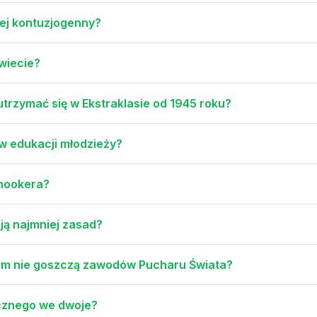
niej kontuzjogenny?
wiecie?
utrzymać się w Ekstraklasie od 1945 roku?
w edukacji młodzieży?
snookera?
ają najmniej zasad?
em nie goszczą zawodów Pucharu Świata?
ącznego we dwoje?