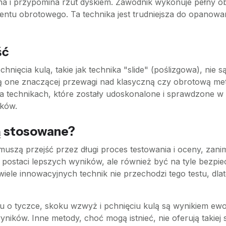
ona i przypomina rzut dyskiem. Zawodnik wykonuje pełny 
entu obrotowego. Ta technika jest trudniejsza do opanowan
ść
 pchnięcia kulą, takie jak technika "slide" (poślizgowa), n
ują one znaczącej przewagi nad klasyczną czy obrotową m
a technikach, które zostały udoskonalone i sprawdzone w 
ików.
są stosowane?
 muszą przejść przez długi proces testowania i oceny, za
ostaci lepszych wyników, ale również być na tyle bezpie
wiele innowacyjnych technik nie przechodzi tego testu, dl
o tyczce, skoku wzwyż i pchnięciu kulą są wynikiem ewolu
ów. Inne metody, choć mogą istnieć, nie oferują takiej sa