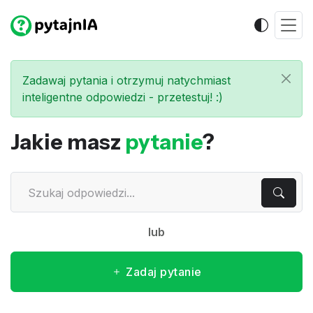
Zadawaj pytania i otrzymuj natychmiast
inteligentne odpowiedzi - przetestuj! :)
Jakie masz
pytanie
?
lub
Zadaj pytanie