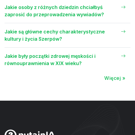
Jakie osoby z różnych dziedzin chciałbyś
zaprosić do przeprowadzenia wywiadów?
Jakie są główne cechy charakterystyczne
kultury i życia Szerpów?
Jakie były początki zdrowej męskości i
równouprawnienia w XIX wieku?
Więcej »