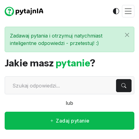
Zadawaj pytania i otrzymuj natychmiast
inteligentne odpowiedzi - przetestuj! :)
Jakie masz
pytanie
?
lub
Zadaj pytanie