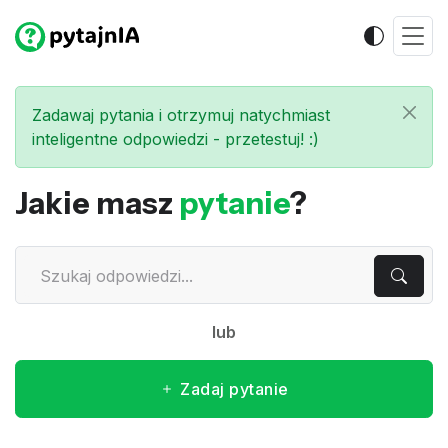
Zadawaj pytania i otrzymuj natychmiast
inteligentne odpowiedzi - przetestuj! :)
Jakie masz
pytanie
?
lub
Zadaj pytanie