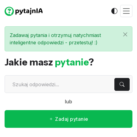
Zadawaj pytania i otrzymuj natychmiast
inteligentne odpowiedzi - przetestuj! :)
Jakie masz
pytanie
?
lub
Zadaj pytanie