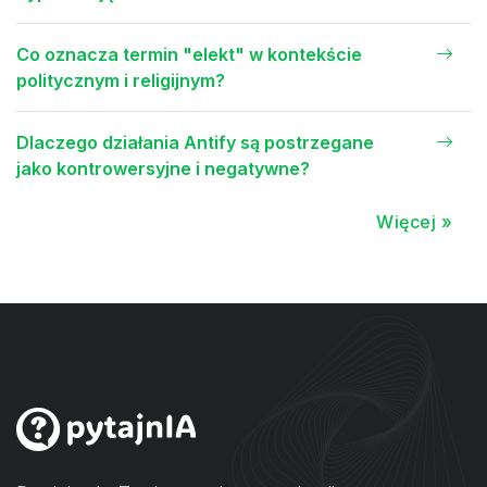
Co oznacza termin "elekt" w kontekście
politycznym i religijnym?
Dlaczego działania Antify są postrzegane
jako kontrowersyjne i negatywne?
Więcej »