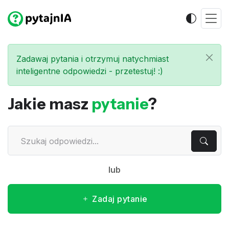
Zadawaj pytania i otrzymuj natychmiast
inteligentne odpowiedzi - przetestuj! :)
Jakie masz
pytanie
?
lub
Zadaj pytanie