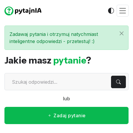
Zadawaj pytania i otrzymuj natychmiast
inteligentne odpowiedzi - przetestuj! :)
Jakie masz
pytanie
?
lub
Zadaj pytanie