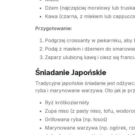
Dżem (najczęściej morelowy lub trus
Kawa (czarna, z mlekiem lub cappucci
Przygotowanie:
Podgrzej croissanty w piekarniku, aby b
Podaj z masłem i dżemem do smarowan
Zaparz ulubioną kawę i ciesz się franc
Śniadanie Japońskie
Tradycyjne japońskie śniadanie jest odżywcz
ryba i marynowane warzywa. Oto jak je pr
Ryż krótkoziarnisty
Zupa miso (z pasty miso, tofu, wodor
Grillowana ryba (np. łosoś)
Marynowane warzywa (np. ogórek, rz