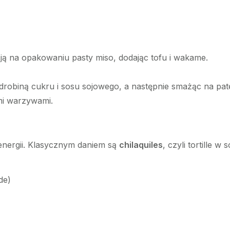
cją na opakowaniu pasty miso, dodając tofu i wakame.
odrobiną cukru i sosu sojowego, a następnie smażąc na pate
i warzywami.
 energii. Klasycznym daniem są
chilaquiles
, czyli tortille w
de)