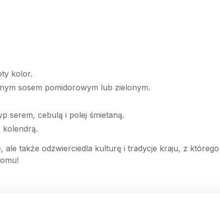
oty kolor.
zanym sosem pomidorowym lub zielonym.
syp serem, cebulą i polej śmietaną.
 kolendrą.
, ale także odzwierciedla kulturę i tradycje kraju, z któreg
domu!