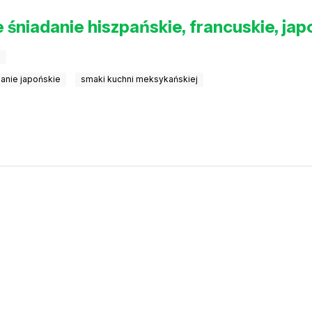
ne śniadanie hiszpańskie, francuskie, ja
a
danie japońskie
smaki kuchni meksykańskiej