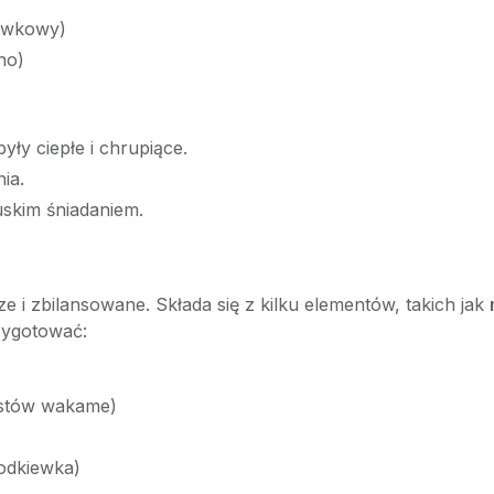
kawkowy)
no)
yły ciepłe i chrupiące.
ia.
uskim śniadaniem.
e i zbilansowane. Składa się z kilku elementów, takich jak
zygotować:
ostów wakame)
odkiewka)