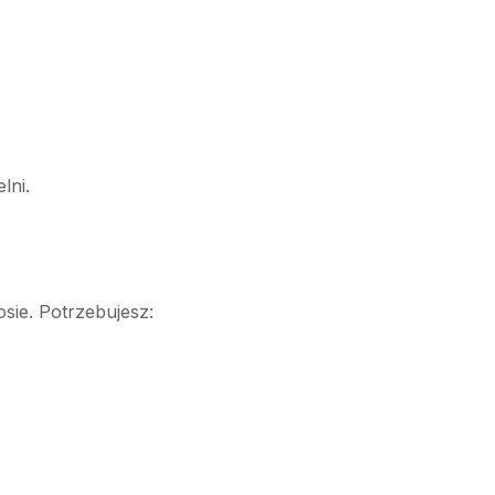
lni.
 sosie. Potrzebujesz: