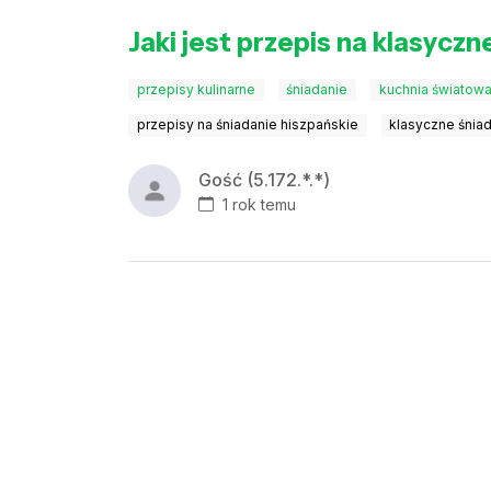
Jaki jest przepis na klasycz
przepisy kulinarne
śniadanie
kuchnia światow
przepisy na śniadanie hiszpańskie
klasyczne śnia
Gość (5.172.*.*)
1 rok temu