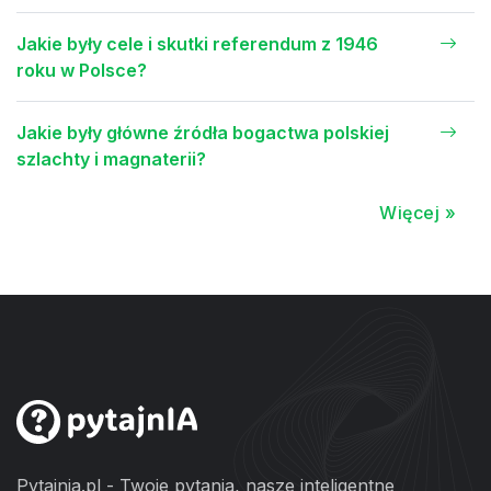
Jakie były cele i skutki referendum z 1946
roku w Polsce?
Jakie były główne źródła bogactwa polskiej
szlachty i magnaterii?
Więcej »
Pytajnia.pl - Twoje pytania, nasze inteligentne