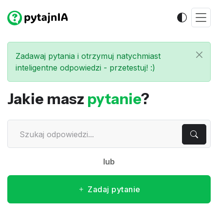
Zadawaj pytania i otrzymuj natychmiast
inteligentne odpowiedzi - przetestuj! :)
Jakie masz
pytanie
?
lub
Zadaj pytanie