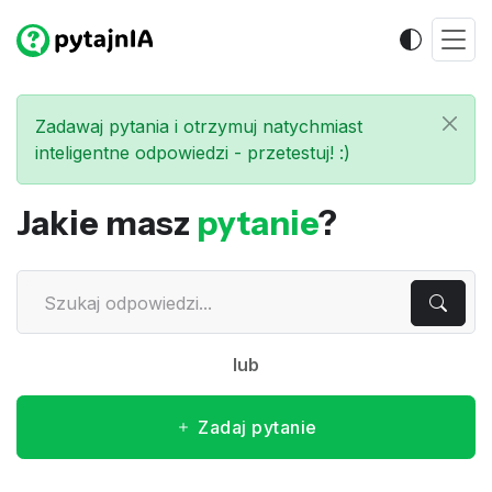
Zadawaj pytania i otrzymuj natychmiast
inteligentne odpowiedzi - przetestuj! :)
Jakie masz
pytanie
?
lub
Zadaj pytanie