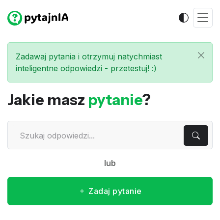
Zadawaj pytania i otrzymuj natychmiast
inteligentne odpowiedzi - przetestuj! :)
Jakie masz
pytanie
?
lub
Zadaj pytanie