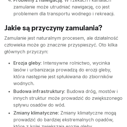
Problemy z nawigacją
: W rzekach i kanałach
zamulanie może utrudniać nawigację, co jest
problemem dla transportu wodnego i rekreacji.
Jakie są przyczyny zamulania?
Zamulanie jest naturalnym procesem, ale działalność
człowieka może go znacznie przyspieszyć. Oto kilka
głównych przyczyn:
Erozja gleby
: Intensywne rolnictwo, wycinka
lasów i urbanizacja prowadzą do erozji gleby,
która następnie jest spłukiwana do zbiorników
wodnych.
Budowa infrastruktury
: Budowa dróg, mostów i
innych struktur może prowadzić do zwiększonego
spływu osadów do wód.
Zmiany klimatyczne
: Zmiany klimatyczne mogą
prowadzić do bardziej ekstremalnych opadów,
które z kolei zwiększają erozję gleby.