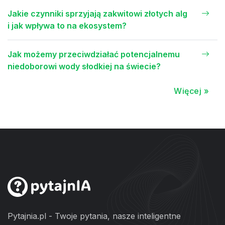
Jakie czynniki sprzyjają zakwitowi złotych alg
i jak wpływa to na ekosystem?
Jak możemy przeciwdziałać potencjalnemu
niedoborowi wody słodkiej na świecie?
Więcej »
Pytajnia.pl - Twoje pytania, nasze inteligentne