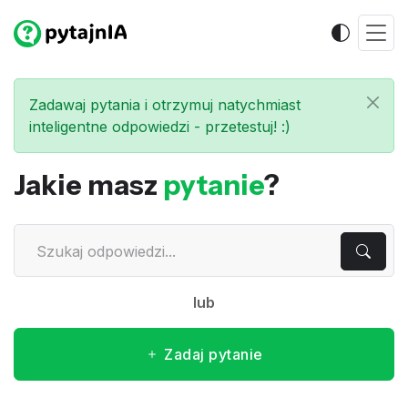
Zadawaj pytania i otrzymuj natychmiast
inteligentne odpowiedzi - przetestuj! :)
Jakie masz
pytanie
?
lub
Zadaj pytanie