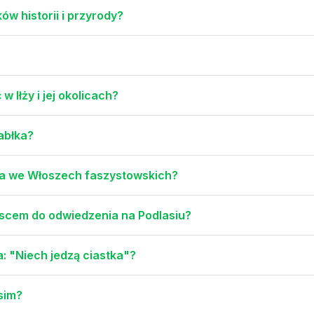
ków historii i przyrody?
 Iłży i jej okolicach?
jabłka?
rola we Włoszech faszystowskich?
jscem do odwiedzenia na Podlasiu?
: "Niech jedzą ciastka"?
ęsim?