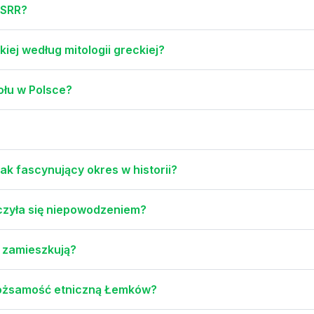
ZSRR?
iej według mitologii greckiej?
ołu w Polsce?
ak fascynujący okres w historii?
zyła się niepowodzeniem?
ej zamieszkują?
 tożsamość etniczną Łemków?