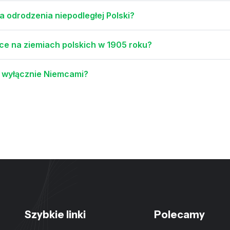
a odrodzenia niepodległej Polski?
ce na ziemiach polskich w 1905 roku?
i wyłącznie Niemcami?
Szybkie linki
Polecamy