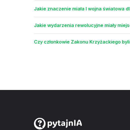
Jakie znaczenie miała I wojna światowa dl
Jakie wydarzenia rewolucyjne miały miejs
Czy członkowie Zakonu Krzyżackiego byl