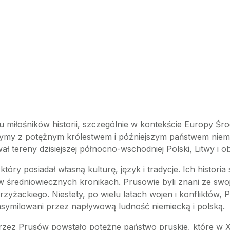
lu miłośników historii, szczególnie w kontekście Europy Ś
rzymy z potężnym królestwem i późniejszym państwem niem
ał tereny dzisiejszej północno-wschodniej Polski, Litwy i o
tóry posiadał własną kulturę, język i tradycje. Ich histori
 w średniowiecznych kronikach. Prusowie byli znani ze swoj
yżackiego. Niestety, po wielu latach wojen i konfliktów, P
 zasymilowani przez napływową ludność niemiecką i polską.
zez Prusów powstało potężne państwo pruskie, które w XV