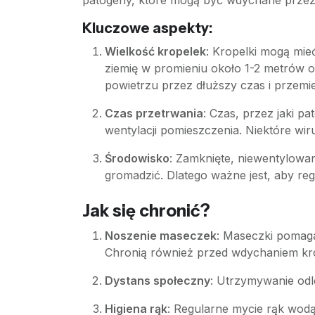
patogeny, które mogą być wdychane przez o
Kluczowe aspekty:
Wielkość kropelek
: Kropelki mogą mie
ziemię w promieniu około 1-2 metrów 
powietrzu przez dłuższy czas i przemie
Czas przetrwania
: Czas, przez jaki p
wentylacji pomieszczenia. Niektóre wi
Środowisko
: Zamknięte, niewentylowa
gromadzić. Dlatego ważne jest, aby reg
Jak się chronić?
Noszenie maseczek
: Maseczki pomaga
Chronią również przed wdychaniem kr
Dystans społeczny
: Utrzymywanie odl
Higiena rąk
: Regularne mycie rąk wod