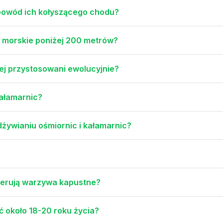
t powód ich kołyszącego chodu?
ny morskie poniżej 200 metrów?
iej przystosowani ewolucyjnie?
kałamarnic?
dżywianiu ośmiornic i kałamarnic?
oferują warzywa kapustne?
ć około 18-20 roku życia?