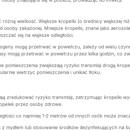
soby znajdujące się w pobliżu, prowadząc do infekcji.
ć różną wielkość. Większe kropelki (o średnicy większej n
od osoby zakażonej. Mniejsze kropelki, znane jako aeroz
szczać się na większe odległości.
atogeny mogą przetrwać w powietrzu, zależy od wielu czynn
rusy mogą przetrwać w powietrzu przez kilka godzin, co z
ne pomieszczenia zwiększają ryzyko transmisji drogą krop
ularnie wietrzyć pomieszczenia i unikać tłoku.
ją zredukować ryzyko transmisji, zatrzymując kropelki wyd
opelek przez osoby zdrowe.
egłości co najmniej 1-2 metrów od innych osób może znac
ą z mydłem lub stosowanie środków dezynfekujących na b