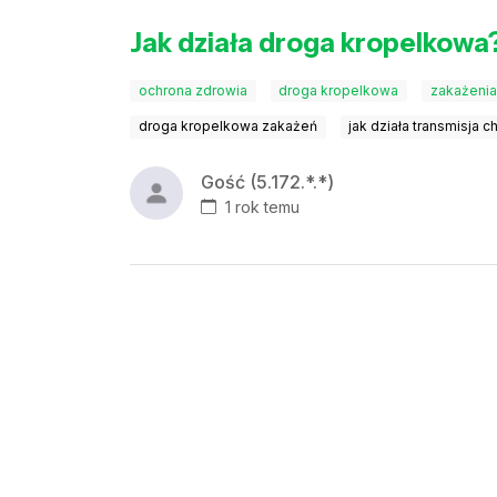
Jak działa droga kropelkowa
ochrona zdrowia
droga kropelkowa
zakażenia
droga kropelkowa zakażeń
jak działa transmisja 
Gość (5.172.*.*)
1 rok temu