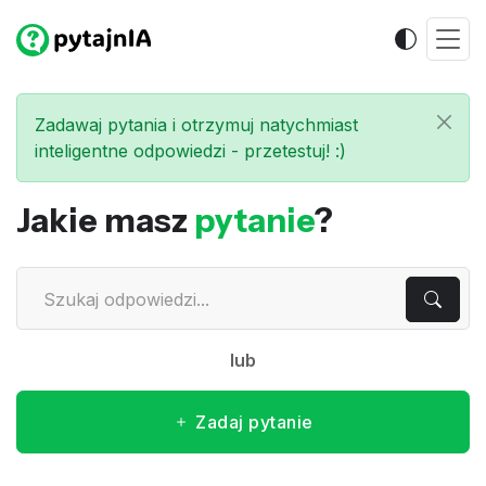
Zadawaj pytania i otrzymuj natychmiast
inteligentne odpowiedzi - przetestuj! :)
Jakie masz
pytanie
?
lub
Zadaj pytanie