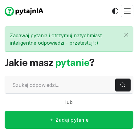
Zadawaj pytania i otrzymuj natychmiast
inteligentne odpowiedzi - przetestuj! :)
Jakie masz
pytanie
?
lub
Zadaj pytanie